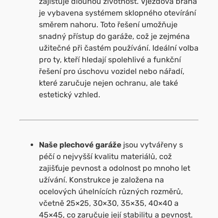
zajišťuje dlouhou životnost. Vjezdová brána
je vybavena systémem sklopného otevírání
směrem nahoru. Toto řešení umožňuje
snadný
přístup do garáže, což je zejména
užitečné při častém používání. Ideální volba
pro ty, kteří hledají spolehlivé a funkční
řešení pro úschovu
vozidel nebo nářadí,
které zaručuje nejen ochranu, ale také
estetický vzhled.
Naše plechové garáže
jsou vytvářeny s
péčí o nejvyšší kvalitu materiálů, což
zajišťuje pevnost a odolnost po mnoho let
užívání. Konstrukce je založena na
ocelových úhelnících různých rozměrů,
včetně 25×25, 30×30, 35×35, 40×40 a
45×45, co zaručuje její stabilitu a pevnost.