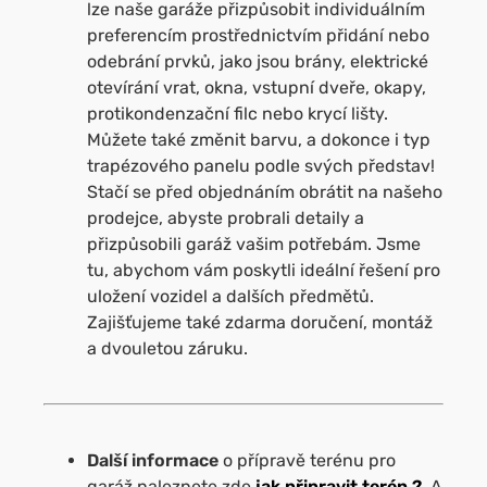
lze naše garáže přizpůsobit individuálním
preferencím prostřednictvím přidání nebo
odebrání prvků, jako jsou brány, elektrické
otevírání vrat, okna, vstupní dveře, okapy,
protikondenzační filc nebo krycí lišty.
Můžete také změnit barvu, a dokonce i typ
trapézového panelu podle svých představ!
Stačí se před objednáním obrátit na našeho
prodejce, abyste probrali detaily a
přizpůsobili garáž vašim potřebám. Jsme
tu, abychom vám poskytli ideální řešení pro
uložení vozidel a dalších předmětů.
Zajišťujeme také zdarma doručení, montáž
a dvouletou záruku.
Další informace
o přípravě terénu pro
garáž naleznete zde
jak připravit terén ?
.
A