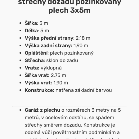
střechy dozadu pozinkovaný
plech 3x5m
Šířka
: 3 m
Délka
: 5 m
Výška přední strany
: 2,18 m
Výška zadní strany:
1,90 m
Opláštění
: plech pozinkovaný
Střecha
: sklon do zadu
Vrata:
výklopná
Šířka vrat:
2,75 m
Výška vrat:
1,90 m
Konstrukce:
natřena základní barvou
Garáž z plechu
o rozměrech 3 metry na 5
metrů, v ocelovém odstínu, se spádem
střechy směrem dozadu. Konstrukce je
odolná vůči povětrnostním
podmínkám a