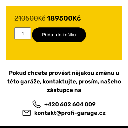
210500
Kč
189500
Kč
Přidat do košíku
Pokud chcete provést nějakou změnu u
této garáže, kontaktujte, prosím, našeho
zástupce na
+420 602 604 009
kontakt@profi-garage.cz