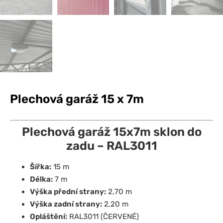
Plechová garáž 15 x 7m
Plechová garáž 15x7m sklon do
zadu – RAL3011
Šířka:
15 m
Délka:
7 m
Výška přední strany:
2,70 m
Výška zadní strany:
2,20 m
Opláštění:
RAL3011 (ČERVENÉ)