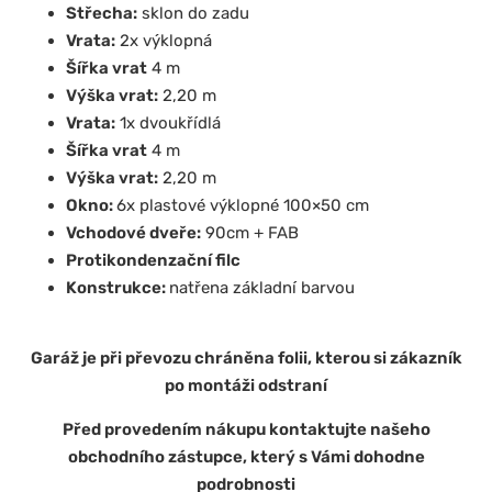
Střecha:
sklon do zadu
Vrata:
2x výklopná
Šířka vrat
4 m
Výška vrat:
2,20 m
Vrata:
1x dvoukřídlá
Šířka vrat
4 m
Výška vrat:
2,20 m
Okno:
6x plastové výklopné 100×50 cm
Vchodové dveře:
90cm + FAB
Protikondenzační filc
Konstrukce:
natřena základní barvou
Garáž je při převozu chráněna folii, kterou si zákazník
po montáži odstraní
Před provedením nákupu kontaktujte našeho
obchodního zástupce, který s Vámi dohodne
podrobnosti