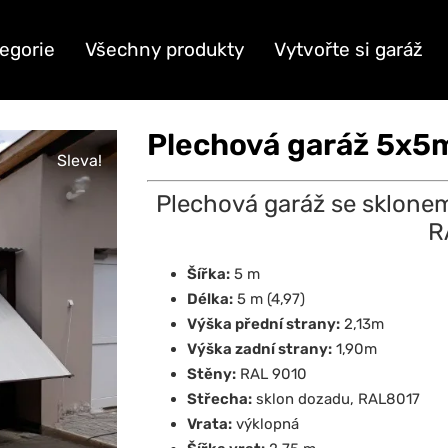
egorie
Všechny produkty
Vytvořte si garáž
Plechová garáž 5x5
Sleva!
Plechová garáž se sklone
R
Šířka:
5 m
Délka:
5 m (4,97)
Výška přední strany:
2,13m
Výška zadní strany:
1,90m
Stěny:
RAL 9010
Střecha:
sklon dozadu, RAL8017
Vrata:
výklopná