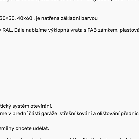
 30×50, 40×60 , je natřena základní barvou
y RAL. Dále nabízíme výklopná vrata s FAB zámkem. plastov
ický systém otevírání.
me v přední části garáže střešní kování a olištování předníc
 změny chcete udělat.