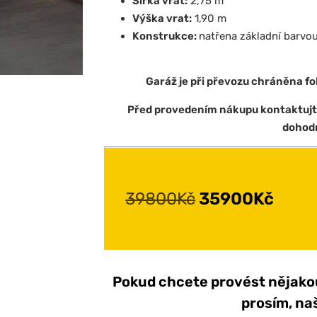
Šířka vrat:
2,75 m
Výška vrat:
1,90 m
Konstrukce:
natřena základní barvo
Garáž je při převozu chráněna fol
Před provedením nákupu kontaktujt
dohod
39800
Kč
35900
Kč
Pokud chcete provést nějakou
prosím, na