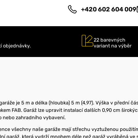
+420 602 604 009
22 barevných
tí objednávky.
variant na výběr
garáže je 5 m a délka (hloubka) 5 m (4,97). Výška v přední čás
mkem FAB. Garáž lze upravit instalací dalších 0,90 cm široký
o nebo zahradního vybavení.
rence všechny naše garáže mají střechu vyztuženou použití
lní garáž, která vydrží mnohem déle než garáž vyráběná ve s