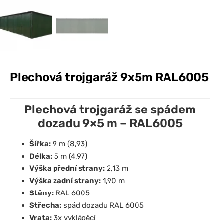
Plechová trojgaráž 9x5m RAL6005
Plechová trojgaráž se spádem
dozadu 9×5 m – RAL6005
Šířka:
9 m (8,93)
Délka:
5 m (4,97)
Výška přední strany:
2,13 m
Výška zadní strany:
1,90 m
Stěny:
RAL 6005
Střecha:
spád dozadu RAL 6005
Vrata:
3x vyklápěcí