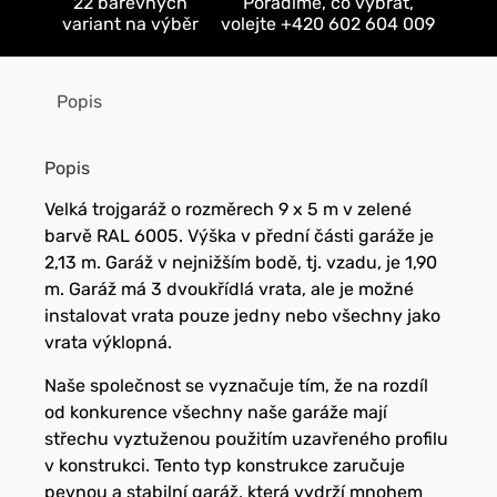
22 barevných
Poradíme, co vybrat,
variant na výběr
volejte +420 602 604 009
Popis
Popis
Velká trojgaráž o rozměrech 9 x 5 m v zelené
barvě RAL 6005. Výška v přední části garáže je
2,13 m. Garáž v nejnižším bodě, tj. vzadu, je 1,90
m. Garáž má 3 dvoukřídlá vrata, ale je možné
instalovat vrata pouze jedny nebo všechny jako
vrata výklopná.
Naše společnost se vyznačuje tím, že na rozdíl
od konkurence všechny naše garáže mají
střechu vyztuženou použitím uzavřeného profilu
v konstrukci. Tento typ konstrukce zaručuje
pevnou a stabilní garáž, která vydrží mnohem